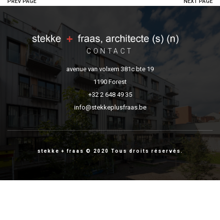
PREV PAGE
NEXT PAGE
CONTACT
avenue van volxem 381c bte 19
1190 Forest
+32 2 648 49 35
info@stekkeplusfraas.be
stekke + fraas © 2020 Tous droits réservés.