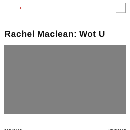
stekke
fraas, architecte (s)(n)
+
Rachel Maclean: Wot U