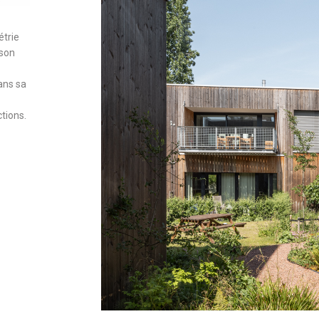
étrie
 son
ans sa
tions.