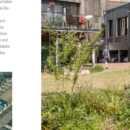
ortable
ix Be-
rent
la
ction
e est
tablie
des