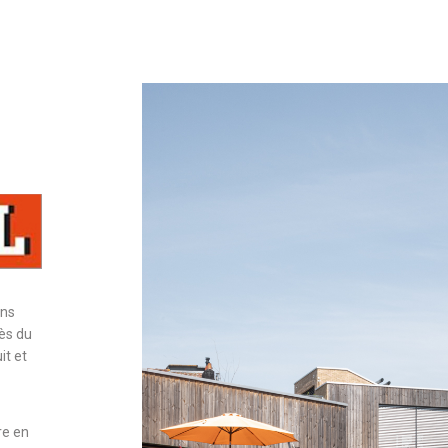
ens
rès du
it et
re en